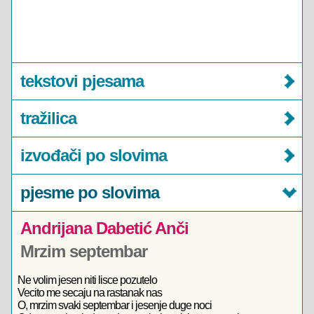
tekstovi pjesama
tražilica
izvođači po slovima
pjesme po slovima
Andrijana Dabetić Anči
Mrzim septembar
Ne volim jesen niti lisce pozutelo
Vecito me secaju na rastanak nas
O, mrzim svaki septembar i jesenje duge noci