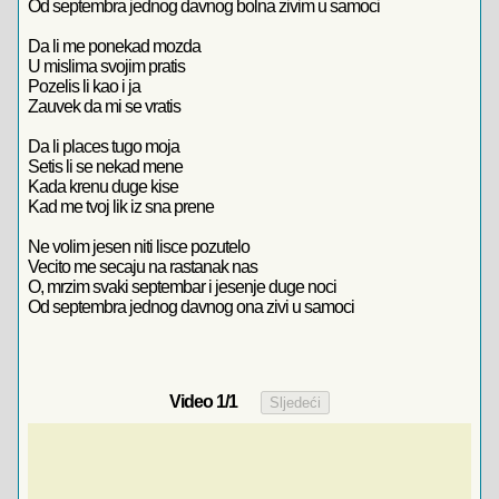
Od septembra jednog davnog bolna zivim u samoci
Da li me ponekad mozda
U mislima svojim pratis
Pozelis li kao i ja
Zauvek da mi se vratis
Da li places tugo moja
Setis li se nekad mene
Kada krenu duge kise
Kad me tvoj lik iz sna prene
Ne volim jesen niti lisce pozutelo
Vecito me secaju na rastanak nas
O, mrzim svaki septembar i jesenje duge noci
Od septembra jednog davnog ona zivi u samoci
Video
1
/1