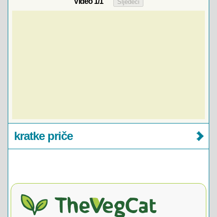
Video
1
/1
kratke priče