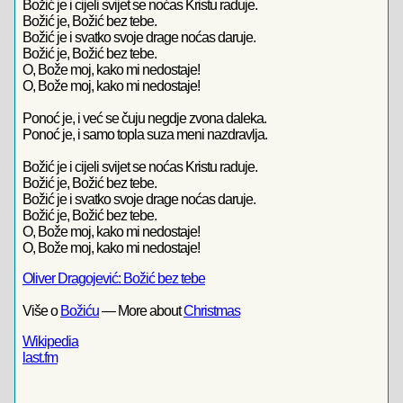
Božić je i cijeli svijet se noćas Kristu raduje.
Božić je, Božić bez tebe.
Božić je i svatko svoje drage noćas daruje.
Božić je, Božić bez tebe.
O, Bože moj, kako mi nedostaje!
O, Bože moj, kako mi nedostaje!
Ponoć je, i već se čuju negdje zvona daleka.
Ponoć je, i samo topla suza meni nazdravlja.
Božić je i cijeli svijet se noćas Kristu raduje.
Božić je, Božić bez tebe.
Božić je i svatko svoje drage noćas daruje.
Božić je, Božić bez tebe.
O, Bože moj, kako mi nedostaje!
O, Bože moj, kako mi nedostaje!
Oliver Dragojević: Božić bez tebe
Više o
Božiću
— More about
Christmas
Wikipedia
last.fm