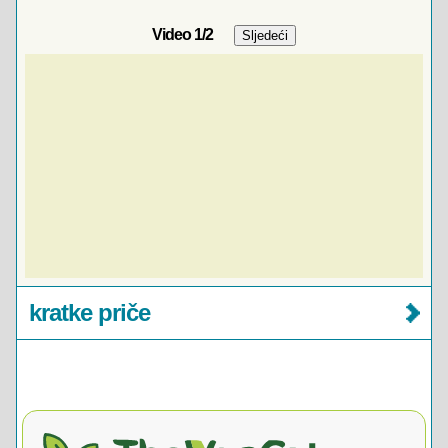
Video
1
/2
kratke priče