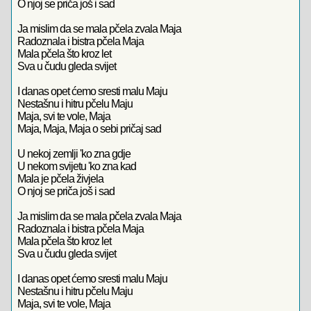
O njoj se priča još i sad
Ja mislim da se mala pčela zvala Maja
Radoznala i bistra pčela Maja
Mala pčela što kroz let
Sva u čudu gleda svijet
I danas opet ćemo sresti malu Maju
Nestašnu i hitru pčelu Maju
Maja, svi te vole, Maja
Maja, Maja, Maja o sebi pričaj sad
U nekoj zemlji 'ko zna gdje
U nekom svijetu 'ko zna kad
Mala je pčela živjela
O njoj se priča još i sad
Ja mislim da se mala pčela zvala Maja
Radoznala i bistra pčela Maja
Mala pčela što kroz let
Sva u čudu gleda svijet
I danas opet ćemo sresti malu Maju
Nestašnu i hitru pčelu Maju
Maja, svi te vole, Maja