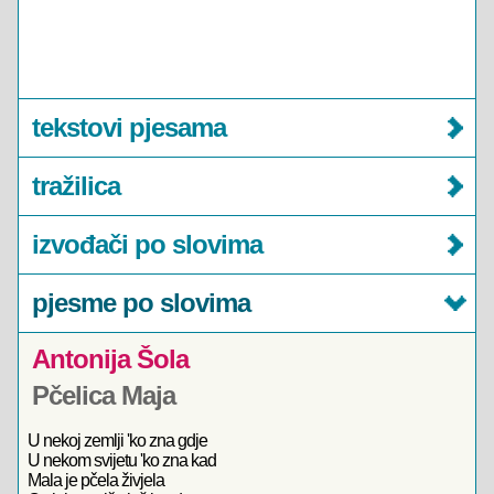
tekstovi pjesama
tražilica
izvođači po slovima
pjesme po slovima
Antonija Šola
Pčelica Maja
U nekoj zemlji 'ko zna gdje
U nekom svijetu 'ko zna kad
Mala je pčela živjela