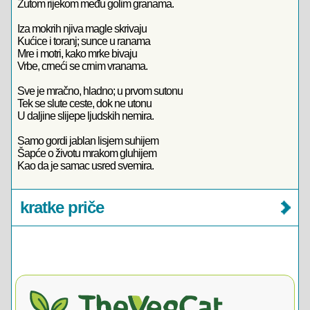
Žutom rijekom među golim granama.
Iza mokrih njiva magle skrivaju
Kućice i toranj; sunce u ranama
Mre i motri, kako mrke bivaju
Vrbe, crneći se crnim vranama.
Sve je mračno, hladno; u prvom sutonu
Tek se slute ceste, dok ne utonu
U daljine slijepe ljudskih nemira.
Samo gordi jablan lisjem suhijem
Šapće o životu mrakom gluhijem
Kao da je samac usred svemira.
kratke priče