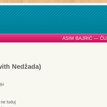
ASIM BAJRIĆ — ČU
(with Nedžada)
oju
 ne luduj