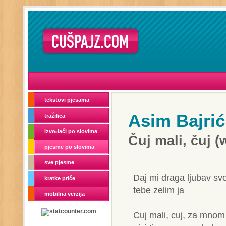
tekstovi pjesama
Asim Bajrić
tražilica
izvođači po slovima
Čuj mali, čuj 
pjesme po slovima
sve pjesme
Daj mi draga ljubav sv
kratke priče
tebe zelim ja
mobilna verzija
Cuj mali, cuj, za mnom