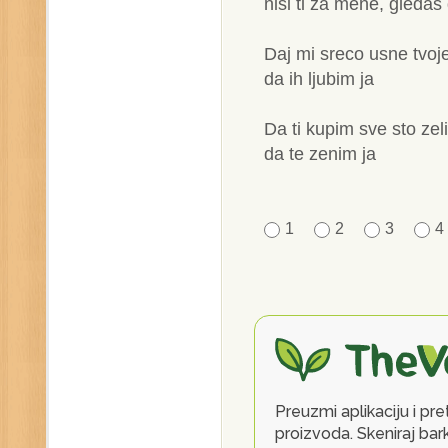
nisi ti za mene, gleda
Daj mi sreco usne tvoj
da ih ljubim ja
Da ti kupim sve sto zel
da te zenim ja
1
2
3
4