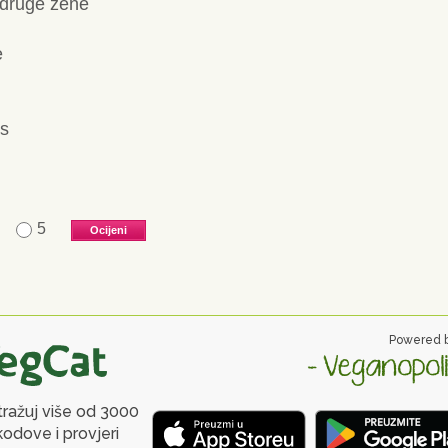
s druge zene
e
is
5