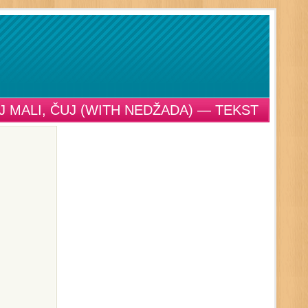
J MALI, ČUJ (WITH NEDŽADA) — TEKST