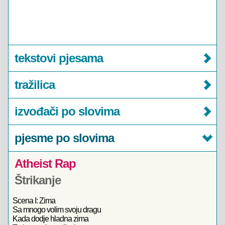
tekstovi pjesama
tražilica
izvođači po slovima
pjesme po slovima
Atheist Rap
Štrikanje
Scena I: Zima
Sa mnogo volim svoju dragu
Kada dodje hladna zima