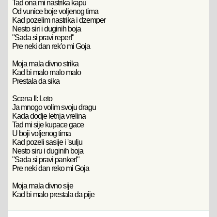
Tad ona mi nastrika kapu
Od vunice boje voljenog tima
Kad pozelim nastrika i dzemper
Nesto siri i duginih boja
"Sada si pravi reper!"
Pre neki dan rek'o mi Goja
Moja mala divno strika
Kad bi malo malo malo
Prestala da sika
Scena II: Leto
Ja mnogo volim svoju dragu
Kada dodje letnja vrelina
Tad mi sije kupace gace
U boji voljenog tima
Kad pozeli sasije i 'sulju
Nesto siru i duginih boja
"Sada si pravi panker!"
Pre neki dan reko mi Goja
Moja mala divno sije
Kad bi malo prestala da pije