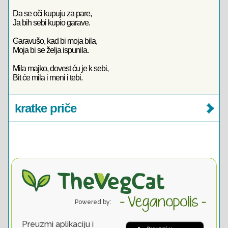
Da se oči kupuju za pare,
Ja bih sebi kupio garave.
Garavušo, kad bi moja bila,
Moja bi se želja ispunila.
Mila majko, dovest ću je k sebi,
Bit će mila i meni i tebi.
kratke priče