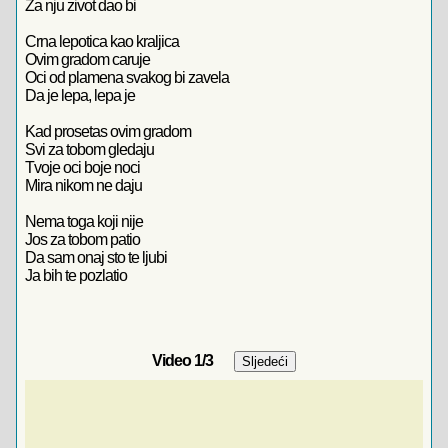
Za nju zivot dao bi
Crna lepotica kao kraljica
Ovim gradom caruje
Oci od plamena svakog bi zavela
Da je lepa, lepa je
Kad prosetas ovim gradom
Svi za tobom gledaju
Tvoje oci boje noci
Mira nikom ne daju
Nema toga koji nije
Jos za tobom patio
Da sam onaj sto te ljubi
Ja bih te pozlatio
Video
1
/3