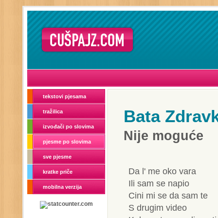
tekstovi pjesama
Bata Zdrav
tražilica
izvođači po slovima
Nije moguće
pjesme po slovima
sve pjesme
Da l' me oko vara
kratke priče
Ili sam se napio
mobilna verzija
Cini mi se da sam te
S drugim video