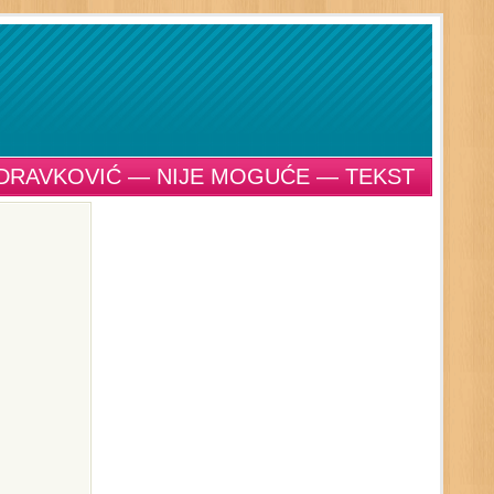
ZDRAVKOVIĆ — NIJE MOGUĆE — TEKST