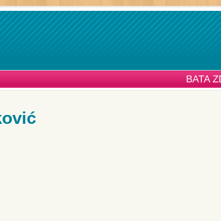
BATA 
ković