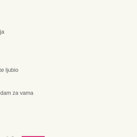
ja
e ljubio
gledam za vama
i