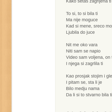
Kako setas zagrljena ti
To si, to si bila ti
Ma nije moguce
Kad si mene, sreco mo
Ljubila do juce
Nit me oko vara
Niti sam se napio
Video sam voljena, on t
I njega si zagrlila ti
Kao prosjak stojim i 
I pitam se, sta li je
Bilo medju nama
Da li si to stvarno bila t