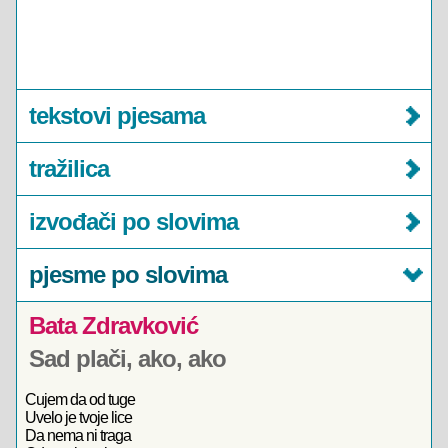
tekstovi pjesama
tražilica
izvođači po slovima
pjesme po slovima
Bata Zdravković
Sad plači, ako, ako
Cujem da od tuge
Uvelo je tvoje lice
Da nema ni traga