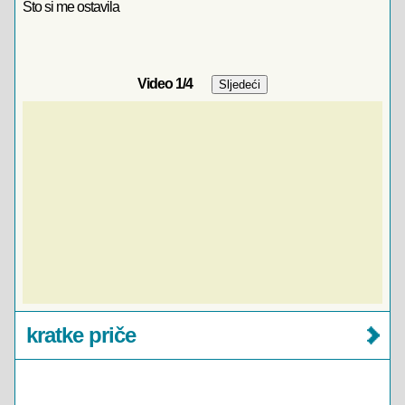
Sto si me ostavila
Video
1
/4
kratke priče