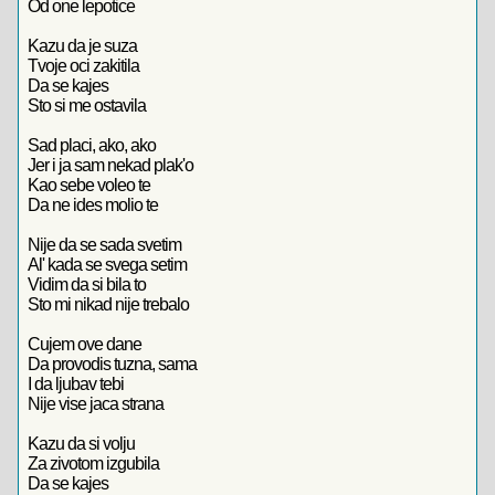
Od one lepotice
Kazu da je suza
Tvoje oci zakitila
Da se kajes
Sto si me ostavila
Sad placi, ako, ako
Jer i ja sam nekad plak'o
Kao sebe voleo te
Da ne ides molio te
Nije da se sada svetim
Al' kada se svega setim
Vidim da si bila to
Sto mi nikad nije trebalo
Cujem ove dane
Da provodis tuzna, sama
I da ljubav tebi
Nije vise jaca strana
Kazu da si volju
Za zivotom izgubila
Da se kajes