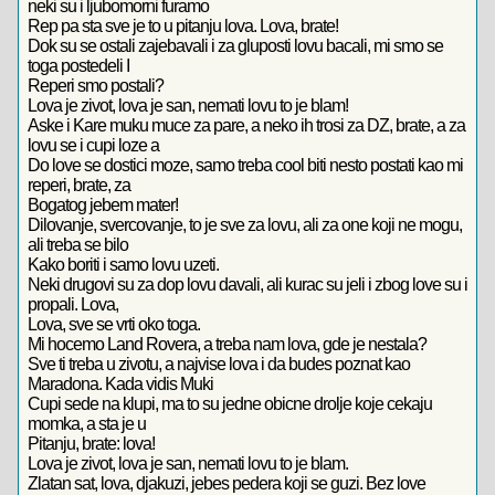
neki su i ljubomorni furamo
Rep pa sta sve je to u pitanju lova. Lova, brate!
Dok su se ostali zajebavali i za gluposti lovu bacali, mi smo se
toga postedeli I
Reperi smo postali?
Lova je zivot, lova je san, nemati lovu to je blam!
Aske i Kare muku muce za pare, a neko ih trosi za DZ, brate, a za
lovu se i cupi loze a
Do love se dostici moze, samo treba cool biti nesto postati kao mi
reperi, brate, za
Bogatog jebem mater!
Dilovanje, svercovanje, to je sve za lovu, ali za one koji ne mogu,
ali treba se bilo
Kako boriti i samo lovu uzeti.
Neki drugovi su za dop lovu davali, ali kurac su jeli i zbog love su i
propali. Lova,
Lova, sve se vrti oko toga.
Mi hocemo Land Rovera, a treba nam lova, gde je nestala?
Sve ti treba u zivotu, a najvise lova i da budes poznat kao
Maradona. Kada vidis Muki
Cupi sede na klupi, ma to su jedne obicne drolje koje cekaju
momka, a sta je u
Pitanju, brate: lova!
Lova je zivot, lova je san, nemati lovu to je blam.
Zlatan sat, lova, djakuzi, jebes pedera koji se guzi. Bez love