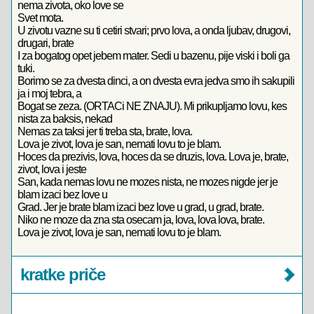
nema zivota, oko love se
Svet mota.
U zivotu vazne su ti cetiri stvari; prvo lova, a onda ljubav, drugovi,
drugari, brate
I za bogatog opet jebem mater. Sedi u bazenu, pije viski i boli ga
tuki.
Borimo se za dvesta dinci, a on dvesta evra jedva smo ih sakupili
ja i moj tebra, a
Bogat se zeza. (ORTACi NE ZNAJU). Mi prikupljamo lovu, kes
nista za baksis, nekad
Nemas za taksi jer ti treba sta, brate, lova.
Lova je zivot, lova je san, nemati lovu to je blam.
Hoces da prezivis, lova, hoces da se druzis, lova. Lova je, brate,
zivot, lova i jeste
San, kada nemas lovu ne mozes nista, ne mozes nigde jer je
blam izaci bez love u
Grad. Jer je brate blam izaci bez love u grad, u grad, brate.
Niko ne moze da zna sta osecam ja, lova, lova lova, brate.
Lova je zivot, lova je san, nemati lovu to je blam.
kratke priče