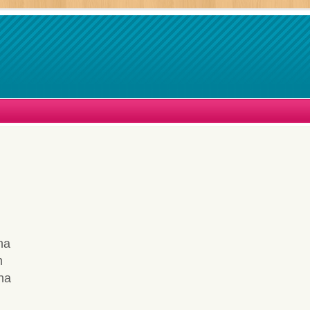
na
m
na