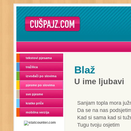
tekstovi pjesama
Blaž
tražilica
izvođači po slovima
U ime ljubavi
pjesme po slovima
sve pjesme
Sanjam topla mora juž
kratke priče
Da se na nas podsjeti
mobilna verzija
Kad si sama kad si tuž
Tugu tvoju osjetim