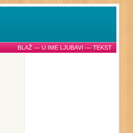
BLAŽ — U IME LJUBAVI — TEKST