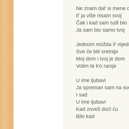
Ne znam dal' si mene 
Il' ja više nisam svoj
Čak i kad sam tuđi bio
Ja sam bio samo tvoj
Jednom možda il' nije
Sve će biti sretnije
Moj dom i tvoj je dom
Volim te k'o ranije
U ime ljubavi
Ja spreman sam na sv
I sad
U ime ljubavi
Kad zoveš doći ću
Bilo kad