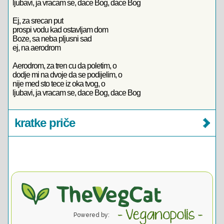
ljubavi, ja vracam se, dace Bog, dace Bog
Ej, za srecan put
prospi vodu kad ostavljam dom
Boze, sa neba pljusni sad
ej, na aerodrom
Aerodrom, za tren cu da poletim, o
dodje mi na dvoje da se podijelim, o
nije med sto tece iz oka tvog, o
ljubavi, ja vracam se, dace Bog, dace Bog
kratke priče