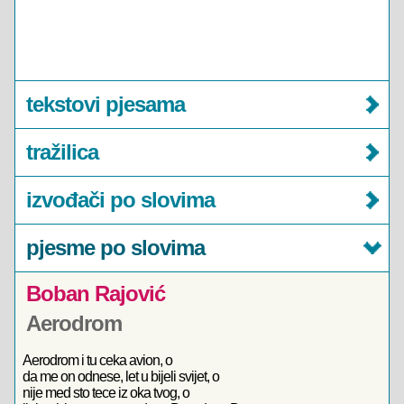
tekstovi pjesama
tražilica
izvođači po slovima
pjesme po slovima
Boban Rajović
Aerodrom
Aerodrom i tu ceka avion, o
da me on odnese, let u bijeli svijet, o
nije med sto tece iz oka tvog, o