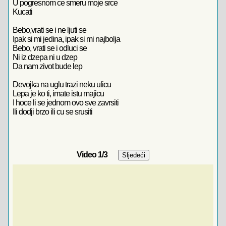
U pogresnom ce smeru moje srce
Kucati
Bebo,vrati se i ne ljuti se
Ipak si mi jedina, ipak si mi najbolja
Bebo, vrati se i odluci se
Ni iz dzepa ni u dzep
Da nam zivot bude lep
Devojka na uglu trazi neku ulicu
Lepa je ko ti, imate istu majicu
I hoce li se jednom ovo sve zavrsiti
Ili dodji brzo ili cu se srusiti
Video
1
/3