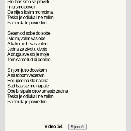
Sto, bas smo se proveli
I nju smo poveli
Da nije s losim momcima
Teska je odluka i ne zelim
Sa tim da te povredim
Setam od sobe do sobe
I vidim, volim vas obe
A kako ne bi vas voleo
Jedna za zivot u dvoje
A druga sve sto je moje
Tom samo lud bi odoleo
S njom jutro docekam
A sa tobom veceram
Poljupce na sto nacina
Sad bas ste me napale
Obe bi sipale otrov umesto zacina
Teska je odluka i ne zelim
Sa tim da je povredim
Video
1
/4