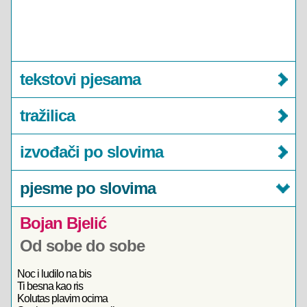
tekstovi pjesama
tražilica
izvođači po slovima
pjesme po slovima
Bojan Bjelić
Od sobe do sobe
Noc i ludilo na bis
Ti besna kao ris
Kolutas plavim ocima