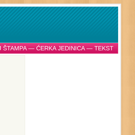
 ŠTAMPA — ĆERKA JEDINICA — TEKST