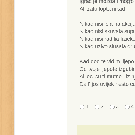
Igrac je mozda i mog'o 
Ali zato lopta nikad
Nikad nisi isla na akcij
Nikad nisi skuvala sup
Nikad nisi radilia fizick
Nikad uzivo slusala gru
Kad god te vidim lijepo
Od tvoje ljepote izgubi
Al' oci su ti mutne i iz n
Da l' jos uvijek nesto 
1
2
3
4