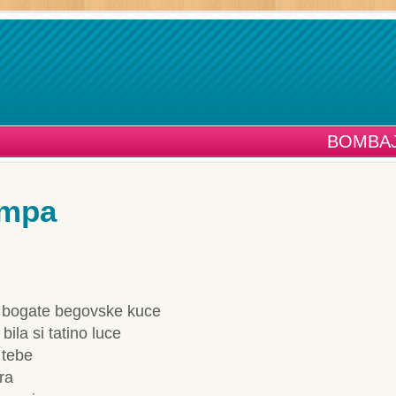
BOMBAJ
ampa
iz bogate begovske kuce
ila si tatino luce
 tebe
ra