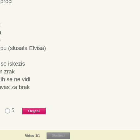
proci
u
u
o
pu (slusala Elvisa)
 se iskezis
m zrak
jih se ne vidi
cuvas za brak
5
Video
1
/1