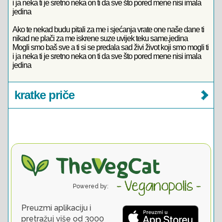
i ja neka ti je sretno neka on ti da sve što pored mene nisi imala
jedina
Ako te nekad budu pitali za me i sjećanja vrate one naše dane ti
nikad ne plači za me iskrene suze uvijek teku same.jedina
Mogli smo baš sve a ti si se predala sad živi život koji smo mogli ti
i ja neka ti je sretno neka on ti da sve što pored mene nisi imala
jedina
kratke priče