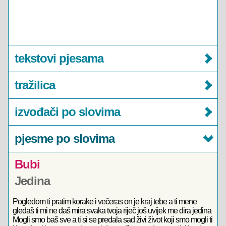
tekstovi pjesama
tražilica
izvođači po slovima
pjesme po slovima
Bubi
Jedina
Pogledom ti pratim korake i večeras on je kraj tebe a ti mene
gledaš ti mi ne daš mira svaka tvoja riječ još uvijek me dira jedina
Mogli smo baš sve a ti si se predala sad živi život koji smo mogli ti