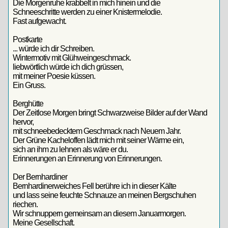
Die Morgenruhe krabbelt in mich hinein und die
Schneeschritte werden zu einer Knistermelodie.
Fast aufgewacht.
Postkarte
... würde ich dir Schreiben.
Wintermotiv mit Glühweingeschmack.
liebwörtlich würde ich dich grüssen,
mit meiner Poesie küssen.
Ein Gruss.
Berghütte
Der Zeitlose Morgen bringt Schwarzweise Bilder auf der Wand
hervor,
mit schneebedecktem Geschmack nach Neuem Jahr.
Der Grüne Kacheloffen lädt mich mit seiner Wärme ein,
sich an ihm zu lehnen als wäre er du.
Erinnerungen an Erinnerung von Erinnerungen.
Der Bernhardiner
Bernhardinerweiches Fell berühre ich in dieser Kälte
und lass seine feuchte Schnauze an meinen Bergschuhen
riechen.
Wir schnuppern gemeinsam an diesem Januarmorgen.
Meine Gesellschaft.