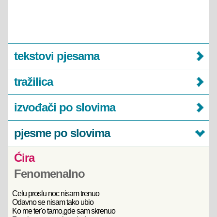
tekstovi pjesama
tražilica
izvođači po slovima
pjesme po slovima
Ćira
Fenomenalno
Celu proslu noc nisam trenuo
Odavno se nisam tako ubio
Ko me ter'o tamo,gde sam skrenuo