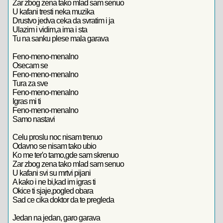
Zar zbog zena tako mlad sam senuo
U kafani tresti neka muzika
Drustvo jedva ceka da svratim i ja
Ulazim i vidim,a ima i sta
Tu na sanku plese mala garava
Feno-meno-menalno
Osecam se
Feno-meno-menalno
Tura za sve
Feno-meno-menalno
Igras mi ti
Feno-meno-menalno
Samo nastavi
Celu proslu noc nisam trenuo
Odavno se nisam tako ubio
Ko me ter'o tamo,gde sam skrenuo
Zar zbog zena tako mlad sam senuo
U kafani svi su mrtvi pijani
A kako i ne bi,kad im igras ti
Okice ti sjaje,pogled obara
Sad ce cika doktor da te pregleda
Jedan na jedan, garo garava