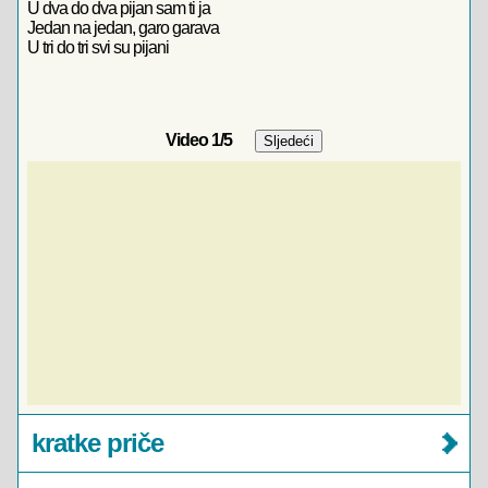
U dva do dva pijan sam ti ja
Jedan na jedan, garo garava
U tri do tri svi su pijani
Video
1
/5
kratke priče