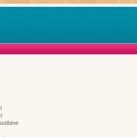
i
i
sudbine