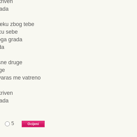
kriven
kada
eku zbog tebe
ecu sebe
oga grada
da
sne druge
ge
i varas me vatreno
kriven
kada
5