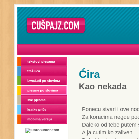
tekstovi pjesama
Ćira
tražilica
izvođači po slovima
Kao nekada
pjesme po slovima
sve pjesme
Ponecu stvari i ove noc
kratke priče
Za koracima negde poc
mobilna verzija
Daleko od tebe putem 
A ja cutim ko zaliven