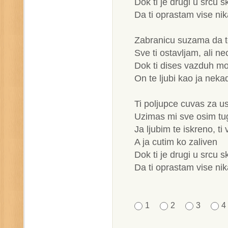
Dok ti je drugi u srcu s
Da ti oprastam vise ni
Zabranicu suzama da t
Sve ti ostavljam, ali n
Dok ti dises vazduh m
On te ljubi kao ja neka
Ti poljupce cuvas za u
Uzimas mi sve osim tu
Ja ljubim te iskreno, t
A ja cutim ko zaliven
Dok ti je drugi u srcu s
Da ti oprastam vise ni
1
2
3
4