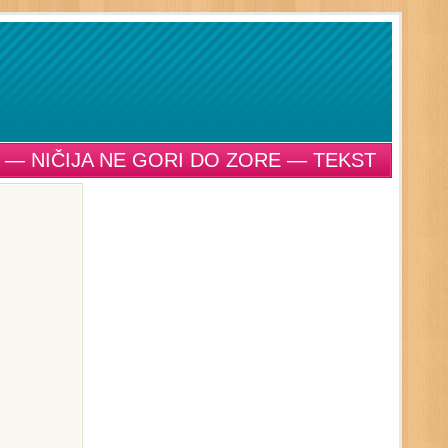
 — NIČIJA NE GORI DO ZORE — TEKST