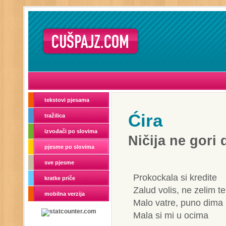
tekstovi pjesama
Ćira
tražilica
izvođači po slovima
Ničija ne gori 
pjesme po slovima
sve pjesme
Prokockala si kredite
kratke priče
Zalud volis, ne zelim te
mobilna verzija
Malo vatre, puno dima
Mala si mi u ocima