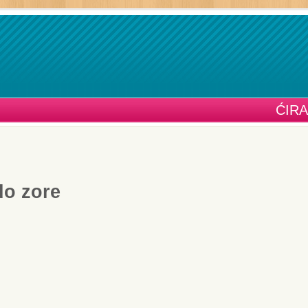
ĆIRA
do zore