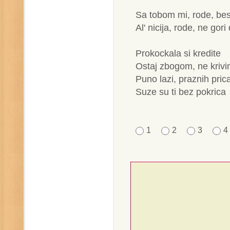
Sa tobom mi, rode, be
Al' nicija, rode, ne gori
Prokockala si kredite
Ostaj zbogom, ne krivi
Puno lazi, praznih pric
Suze su ti bez pokrica
1
2
3
4