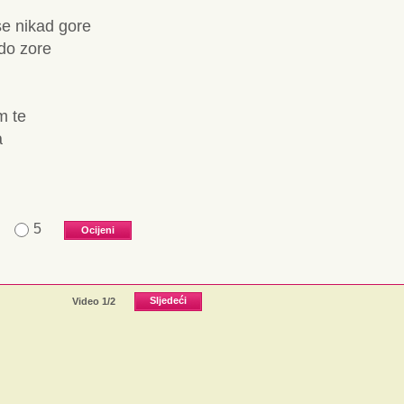
se nikad gore
 do zore
m te
a
5
Video
1
/2