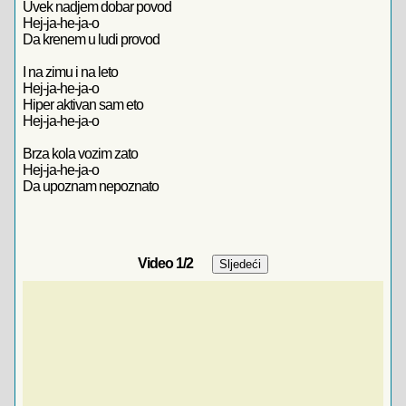
Uvek nadjem dobar povod
Hej-ja-he-ja-o
Da krenem u ludi provod
I na zimu i na leto
Hej-ja-he-ja-o
Hiper aktivan sam eto
Hej-ja-he-ja-o
Brza kola vozim zato
Hej-ja-he-ja-o
Da upoznam nepoznato
Video
1
/2