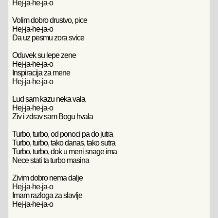
Hej-ja-he-ja-o
Volim dobro drustvo, pice
Hej-ja-he-ja-o
Da uz pesmu zora svice
Oduvek su lepe zene
Hej-ja-he-ja-o
Inspiracija za mene
Hej-ja-he-ja-o
Lud sam kazu neka vala
Hej-ja-he-ja-o
Ziv i zdrav sam Bogu hvala
Turbo, turbo, od ponoci pa do jutra
Turbo, turbo, tako danas, tako sutra
Turbo, turbo, dok u meni snage ima
Nece stati ta turbo masina
Zivim dobro nema dalje
Hej-ja-he-ja-o
Imam razloga za slavlje
Hej-ja-he-ja-o