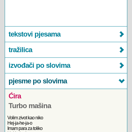
tekstovi pjesama
tražilica
izvođači po slovima
pjesme po slovima
Ćira
Turbo mašina
Volim zivot kao niko
Hej-ja-he-ja-o
Imam para za toliko