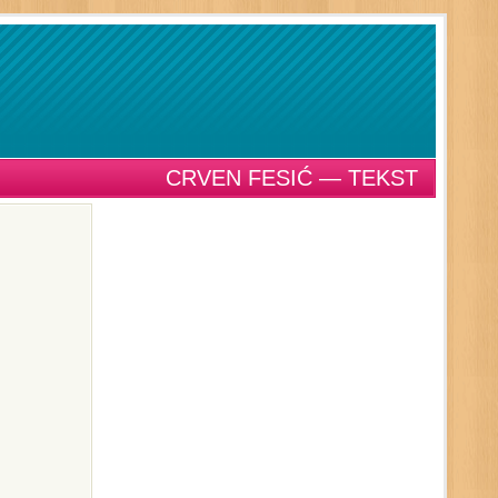
CRVEN FESIĆ — TEKST