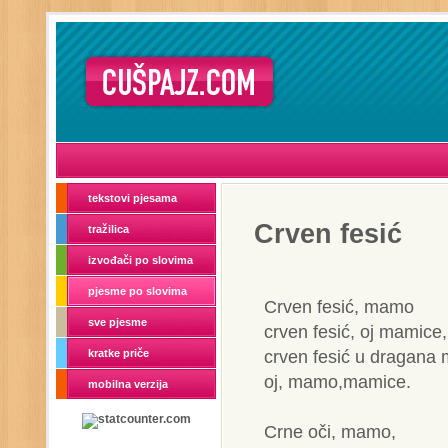
tekstovi pjesama
Crven fesić
tražilica
izvođači po slovima
pjesme po slovima
Crven fesić, mamo
sve pjesme
crven fesić, oj mamice,
crven fesić u dragana
kratke priče
oj, mamo,mamice.
mobilna verzija
Crne oči, mamo,