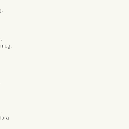
g,
,
 mog,
,
,
dara