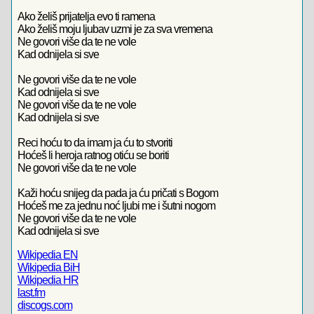
Ako želiš prijatelja evo ti ramena
Ako želiš moju ljubav uzmi je za sva vremena
Ne govori više da te ne vole
Kad odnijela si sve
Ne govori više da te ne vole
Kad odnijela si sve
Ne govori više da te ne vole
Kad odnijela si sve
Reci hoću to da imam ja ću to stvoriti
Hoćeš li heroja ratnog otiću se boriti
Ne govori više da te ne vole
Kaži hoću snijeg da pada ja ću pričati s Bogom
Hoćeš me za jednu noć ljubi me i šutni nogom
Ne govori više da te ne vole
Kad odnijela si sve
Wikipedia EN
Wikipedia BiH
Wikipedia HR
last.fm
discogs.com