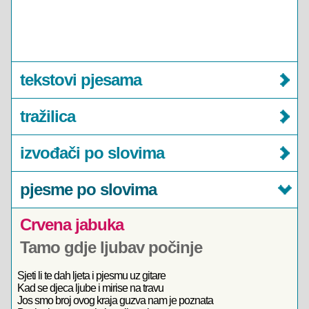
tekstovi pjesama
tražilica
izvođači po slovima
pjesme po slovima
Crvena jabuka
Tamo gdje ljubav počinje
Sjeti li te dah ljeta i pjesmu uz gitare
Kad se djeca ljube i mirise na travu
Jos smo broj ovog kraja guzva nam je poznata