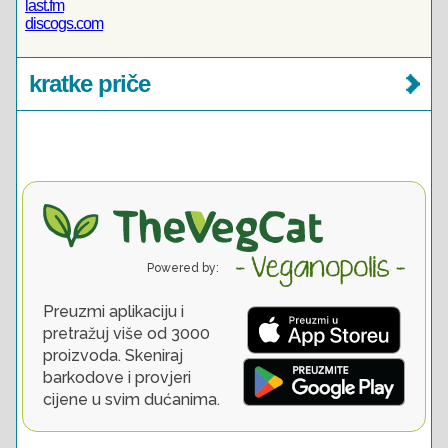
last.fm
discogs.com
kratke priče