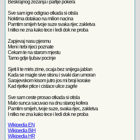
Beskrajnog zezanja i partije pokera
Sve sam igre odigrao otkada si otisla
Noktima dotakao na milion nacina
Pamtim smijeh tvoje suze svaka rijec zakletva
I nitko ne zna kako tece i ledi dok ne proba
Zapjevaj nasu pjesmu
Meni i tebi rijeci poznate
Cekam te na starom mjestu
Tamo gdje ljubav pocinje
Sjeti li te miris zime, ocaja bez snijega jablan
Kada se magle sive stisnu i svaki dan umoran
Sarajevskom kisom jutro jos mi broji korake
Kad rijetke ptice i cistace ulice zagrle
Sve sam ceste prosao otkada si otisla
Malo sunca sacuvao na dnu starog kofera
Pamtim smijeh, tvoje suze, svaka rijec, zakletva
I nitko ne zna kako tece i ledi dok ne proba
Wikipedia EN
Wikipedia BiH
Wikipedia HR