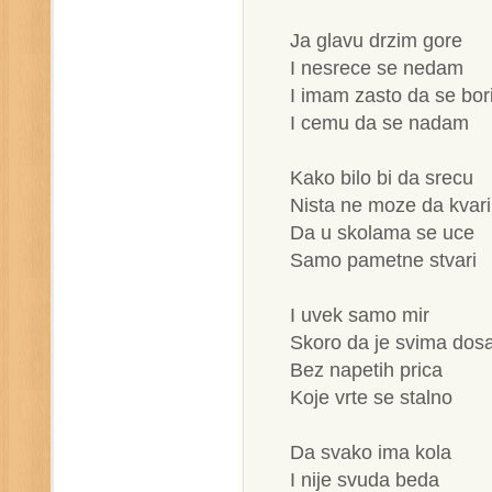
Ja glavu drzim gore
I nesrece se nedam
I imam zasto da se bo
I cemu da se nadam
Kako bilo bi da srecu
Nista ne moze da kvari
Da u skolama se uce
Samo pametne stvari
I uvek samo mir
Skoro da je svima dos
Bez napetih prica
Koje vrte se stalno
Da svako ima kola
I nije svuda beda