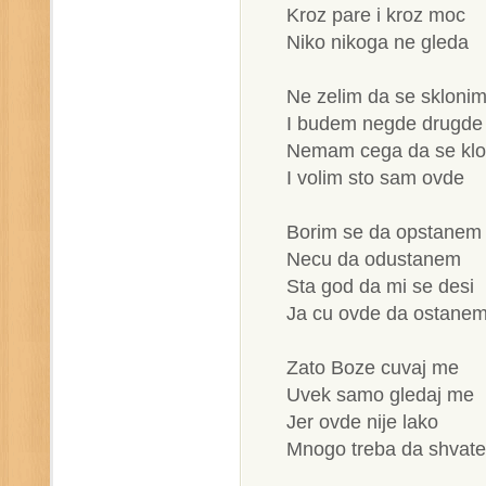
Kroz pare i kroz moc
Niko nikoga ne gleda
Ne zelim da se skloni
I budem negde drugde
Nemam cega da se kl
I volim sto sam ovde
Borim se da opstanem
Necu da odustanem
Sta god da mi se desi
Ja cu ovde da ostane
Zato Boze cuvaj me
Uvek samo gledaj me
Jer ovde nije lako
Mnogo treba da shvat