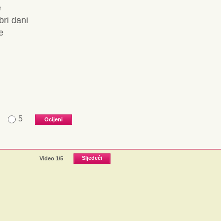
e
ri dani
e
5
Video
1
/5