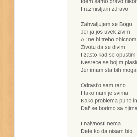
Idem samo pravo nikom
I razmisljam zdravo
Zahvaljujem se Bogu
Jer ja jos uvek zivim
Al' ne bi trebo obicnom
Zivotu da se divim
I zasto kad se opustim
Nesrece se bojim plas
Jer imam sta bih moga
Odrast'o sam rano
I tako nam je svima
Kako problema puno i
Dal' se borimo sa njim
I naivnosti nema
Dete ko da nisam bio