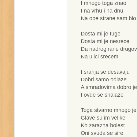
I mnogo toga znao
I na vrhu i na dnu
Na obe strane sam bio
Dosta mi je tuge
Dosta mi je nesrece
Da nadrogirane drugo
Na ulici srecem
I sranja se desavaju
Dobri samo odlaze
A smradovima dobro je
I ovde se snalaze
Toga stvarno mnogo je
Glave su im velike
Ko zarazna bolest
Oni svuda se sire