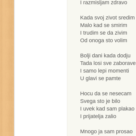
I razmisljam zdravo
Kada svoj zivot sredim
Malo kad se smirim
I trudim se da zivim
Od onoga sto volim
Bolji dani kada dodju
Tada losi sve zaborave
I samo lepi momenti
U glavi se pamte
Hocu da se nesecam
Svega sto je bilo
I uvek kad sam plakao
I prijatelja zalio
Mnogo ja sam prosao