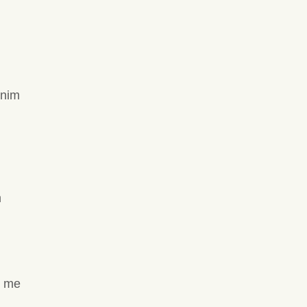
m
onim
m
e me