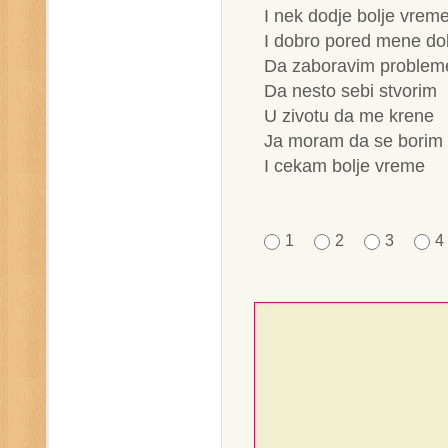
I nek dodje bolje vrem
I dobro pored mene dob
Da zaboravim problem
Da nesto sebi stvorim
U zivotu da me krene
Ja moram da se borim
I cekam bolje vreme
1
2
3
4