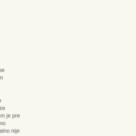
be
im
o
ze
am je pre
imo
lno nije