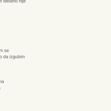
 idealno nije
im se
o da izgubim
ma
a