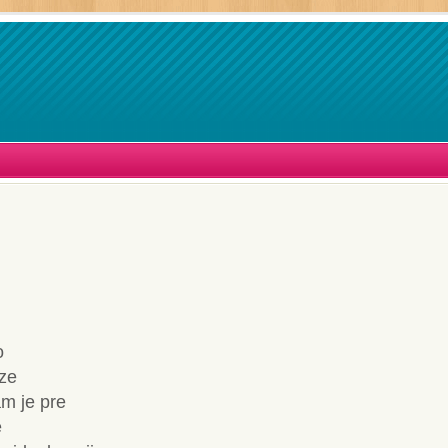
o
ze
am je pre
e