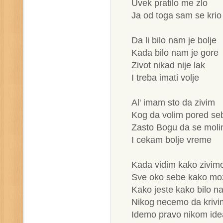
Uvek pratilo me zlo
Ja od toga sam se krio
Da li bilo nam je bolje
Kada bilo nam je gore
Zivot nikad nije lak
I treba imati volje
Al' imam sto da zivim
Kog da volim pored se
Zasto Bogu da se mol
I cekam bolje vreme
Kada vidim kako zivim
Sve oko sebe kako mo
Kako jeste kako bilo n
Nikog necemo da kriv
Idemo pravo nikom idea