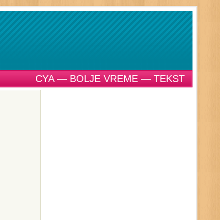
CYA — BOLJE VREME — TEKST