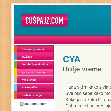
tekstovi pjesama
CYA
tražilica
izvođači po slovima
Bolje vreme
pjesme po slovima
sve pjesme
Kada vidim kako zivim
kratke priče
Sve oko sebe kako mo
mobilna verzija
Kako jeste kako bilo n
Doba traje i ne prestaj