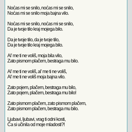
Noćas mi se snilo, noćas mi se snilo,
Noćas mi se snilo moja bajna vilo.
Noćas mi se snilo, noćas mi se snilo,
Da je tvoje tilo kraj mojega bilo.
Da je tvoje tilo, da je tvoje tilo,
Da je tvoje tilo kraj mojega bilo.
Al' me ti ne voliš, moja bila vilo,
Zato pismom plačem, bestraga mu bilo.
Al' me ti ne voliš, al' me ti ne voliš,
Al' me ti ne voliš moja bajna vilo.
Zato pojem, plačem, bestraga mu bilo,
Zato pojem, plačem, bestraga mu bilo!
Zato pismom plačem, zato pismom plačem,
Zato pismom plačem, bestraga mu bilo.
Ljubavi, ljubavi, vrag ti odni kosti,
Ča si učinila od moje mladosti?!