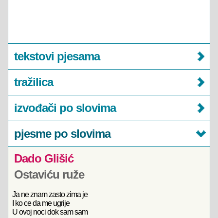
tekstovi pjesama
tražilica
izvođači po slovima
pjesme po slovima
Dado Glišić
Ostaviću ruže
Ja ne znam zasto zima je
I ko ce da me ugrije
U ovoj noci dok sam sam