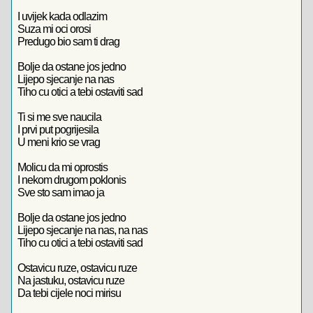
I uvijek kada odlazim
Suza mi oci orosi
Predugo bio sam ti drag
Bolje da ostane jos jedno
Lijepo sjecanje na nas
Tiho cu otici a tebi ostaviti sad
Ti si me sve naucila
I prvi put pogrijesila
U meni krio se vrag
Molicu da mi oprostis
I nekom drugom poklonis
Sve sto sam imao ja
Bolje da ostane jos jedno
Lijepo sjecanje na nas, na nas
Tiho cu otici a tebi ostaviti sad
Ostavicu ruze, ostavicu ruze
Na jastuku, ostavicu ruze
Da tebi cijele noci mirisu