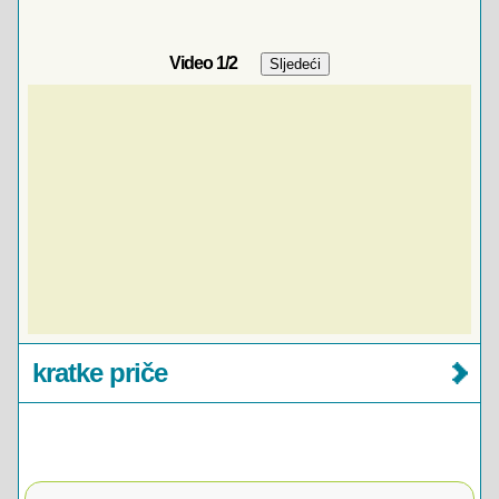
Video
1
/2
kratke priče