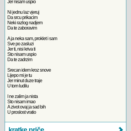
Jer nisam uspio
Ni jednu laz vjeruj
Da srcu prikacim
Neki razlog nadjem
Da te zaboravim
A ja neka sam, proklet i sam
Sve po zasluzi
Jer ti, nisi kriva ti
Sto nisam uspio
Da te zadrzim
Srecan idem kroz snove
Lijepo mi je tu
Jer minut duze traje
U tom ludilu
I ne zalim ja nista
Sto nisam imao
A zivot ovaj ja sad bih
U proslost vratio
kratke priče