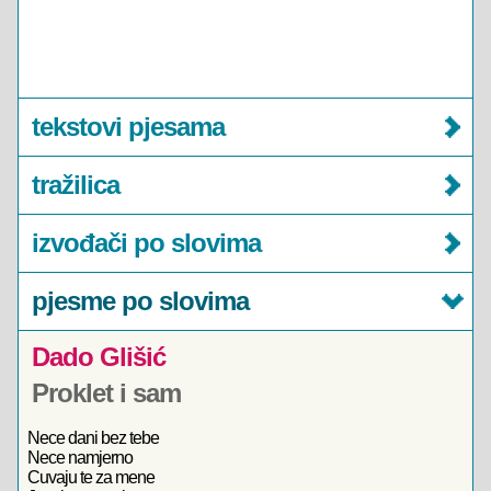
tekstovi pjesama
tražilica
izvođači po slovima
pjesme po slovima
Dado Glišić
Proklet i sam
Nece dani bez tebe
Nece namjerno
Cuvaju te za mene