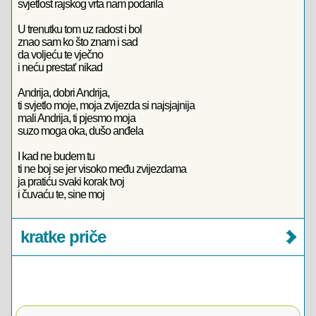
svjetlost rajskog vrta nam podarila
U trenutku tom uz radost i bol
znao sam ko što znam i sad
da voljeću te vječno
i neću prestat' nikad
Andrija, dobri Andrija,
ti svjetlo moje, moja zvijezda si najsjajnija
mali Andrija, ti pjesmo moja
suzo moga oka, dušo anđela
I kad ne budem tu
ti ne boj se jer visoko među zvijezdama
ja pratiću svaki korak tvoj
i čuvaću te, sine moj
kratke priče