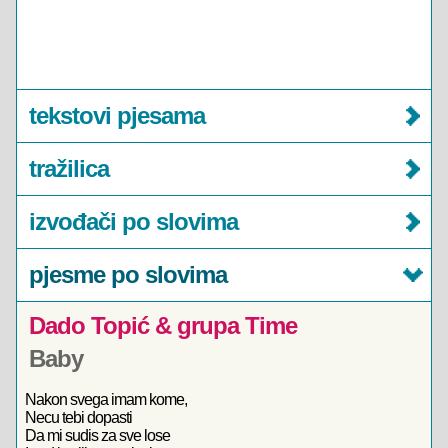
tekstovi pjesama
tražilica
izvođači po slovima
pjesme po slovima
Dado Topić & grupa Time
Baby
Nakon svega imam kome,
Necu tebi dopasti
Da mi sudis za sve lose