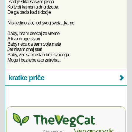
I sad je slika sasvim jasna
Ko tvrdi kamen u dnu dzepa
Da ga bacis kad ti dodje
Nisi jedino zlo, i od svog sveta...kamo
Baby, imam osecaj za vreme
A ti za druge stvari
Baby necu da sam tvoja meta
Jer nisam onaj stari
Baby, vec sam ostao bez svacega
Mogu i bez tebe ako zatreba...
kratke priče