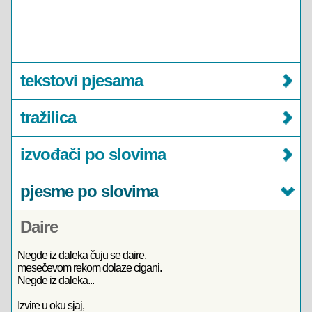
tekstovi pjesama
tražilica
izvođači po slovima
pjesme po slovima
Daire
Negde iz daleka čuju se daire,
mesečevom rekom dolaze cigani.
Negde iz daleka...
Izvire u oku sjaj,