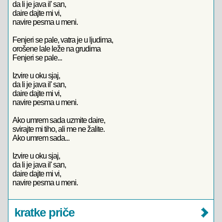
da li je java il' san,
daire dajte mi vi,
navire pesma u meni.
Fenjeri se pale, vatra je u ljudima,
orošene lale leže na grudima
Fenjeri se pale...
Izvire u oku sjaj,
da li je java il' san,
daire dajte mi vi,
navire pesma u meni.
Ako umrem sada uzmite daire,
svirajte mi tiho, ali me ne žalite.
Ako umrem sada...
Izvire u oku sjaj,
da li je java il' san,
daire dajte mi vi,
navire pesma u meni.
kratke priče