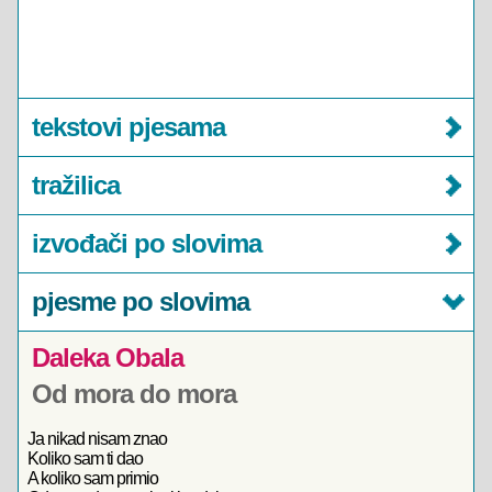
tekstovi pjesama
tražilica
izvođači po slovima
pjesme po slovima
Daleka Obala
Od mora do mora
Ja nikad nisam znao
Koliko sam ti dao
A koliko sam primio