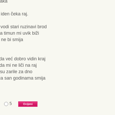
laka
iden čeka raj.
odi stari ruzinavi brod
 a timun mi uvik biži
i ne bi smija
 da već dobro vidin kraj
da mi ne liči na raj
su zarile za dno
 ča san godinama smija
5