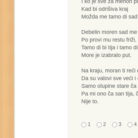
I ko je sve za mehon p
Kad bi odrišiva kraj
Možda me tamo di sad 
Debelin moren sad me v
Po provi mu restu friži,
Tamo di bi tija i tamo d
More je izabralo put.
Na kraju, moran ti reći
Da su valovi sve veći i 
Samo olupine stare ča 
Pa mi ono ča san tija,
Nije to.
1
2
3
4