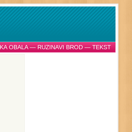
KA OBALA — RUZINAVI BROD — TEKST