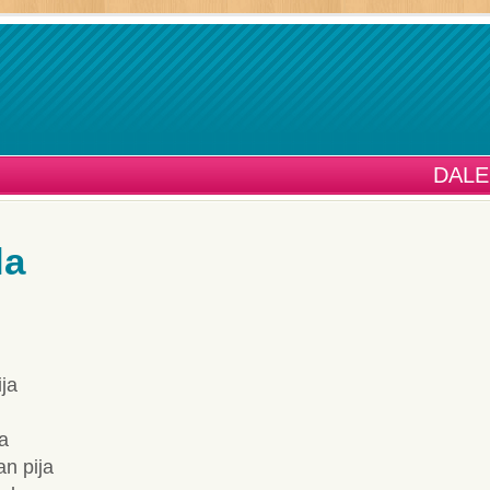
DALE
la
ija
ja
an pija