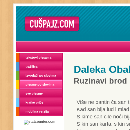
tekstovi pjesama
Daleka Oba
tražilica
izvođači po slovima
Ruzinavi brod
pjesme po slovima
sve pjesme
Više ne pantin ča san t
kratke priče
Kad san bija lud i mlad
mobilna verzija
S kime san cile noći bi
S kin san karta, s kin s