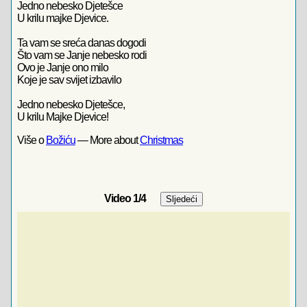
Jedno nebesko Djetešce
U krilu majke Djevice.
Ta vam se sreća danas dogodi
Što vam se Janje nebesko rodi
Ovo je Janje ono milo
Koje je sav svijet izbavilo
Jedno nebesko Djetešce,
U krilu Majke Djevice!
Više o
Božiću
— More about
Christmas
Video
1
/4