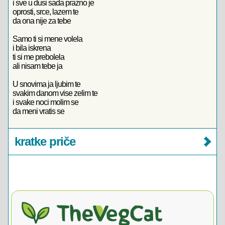
i sve u dusi sada prazno je
oprosti, srce, lazem te
da ona nije za tebe
Samo ti si mene volela
i bila iskrena
ti si me prebolela
ali nisam tebe ja
U snovima ja ljubim te
svakim danom vise zelim te
i svake noci molim se
da meni vratis se
kratke priče