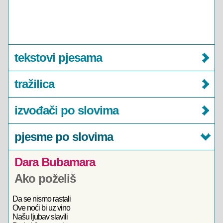
tekstovi pjesama
tražilica
izvođači po slovima
pjesme po slovima
Dara Bubamara
Ako poželiš
Da se nismo rastali
Ove noći bi uz vino
Našu ljubav slavili