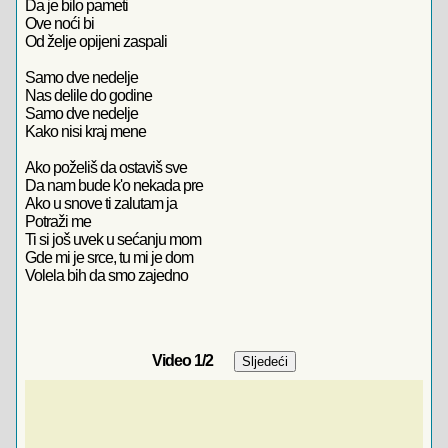
Da je bilo pameti
Ove noći bi
Od želje opijeni zaspali
Samo dve nedelje
Nas delile do godine
Samo dve nedelje
Kako nisi kraj mene
Ako poželiš da ostaviš sve
Da nam bude k'o nekada pre
Ako u snove ti zalutam ja
Potraži me
Ti si još uvek u sećanju mom
Gde mi je srce, tu mi je dom
Volela bih da smo zajedno
Video
1
/2