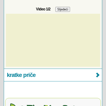
Video
1
/2
kratke priče