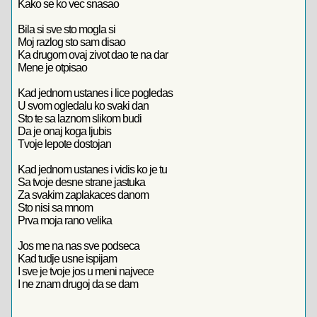
Kako se ko vec snasao
Bila si sve sto mogla si
Moj razlog sto sam disao
Ka drugom ovaj zivot dao te na dar
Mene je otpisao
Kad jednom ustanes i lice pogledas
U svom ogledalu ko svaki dan
Sto te sa laznom slikom budi
Da je onaj koga ljubis
Tvoje lepote dostojan
Kad jednom ustanes i vidis ko je tu
Sa tvoje desne strane jastuka
Za svakim zaplakaces danom
Sto nisi sa mnom
Prva moja rano velika
Jos me na nas sve podseca
Kad tudje usne ispijam
I sve je tvoje jos u meni najvece
I ne znam drugoj da se dam