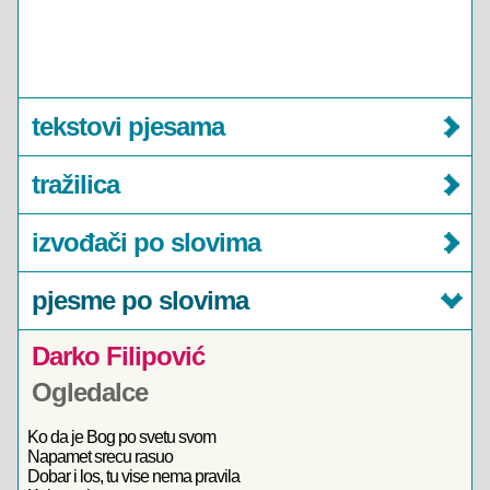
tekstovi pjesama
tražilica
izvođači po slovima
pjesme po slovima
Darko Filipović
Ogledalce
Ko da je Bog po svetu svom
Napamet srecu rasuo
Dobar i los, tu vise nema pravila