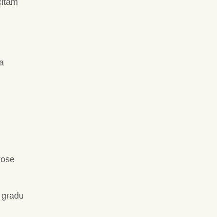
čitam
a
kose
u gradu