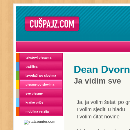
tekstovi pjesama
Dean Dvorn
tražilica
izvođači po slovima
Ja vidim sve
pjesme po slovima
sve pjesme
Ja, ja volim šetati po g
kratke priče
I volim sjediti u hladu
mobilna verzija
I volim čitat novine