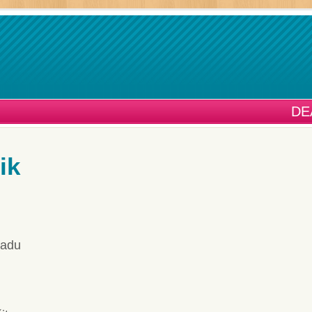
DE
ik
radu