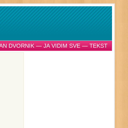
AN DVORNIK — JA VIDIM SVE — TEKST