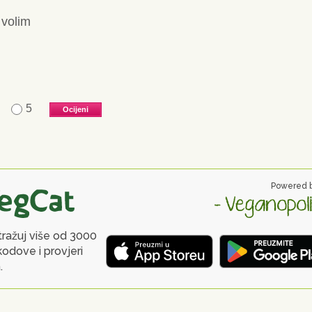
 volim
5