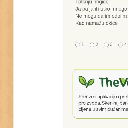
I otkriju nogice
Ja pa ja ih tako mnogo
Ne mogu da im odolim
Kad namažu okice
1
2
3
4