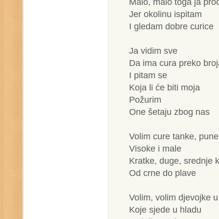
Malo, malo toga ja pro
Jer okolinu ispitam
I gledam dobre curice
Ja vidim sve
Da ima cura preko broj
I pitam se
Koja li će biti moja
Požurim
One šetaju zbog nas
Volim cure tanke, pune
Visoke i male
Kratke, duge, srednje 
Od crne do plave
Volim, volim djevojke 
Koje sjede u hladu