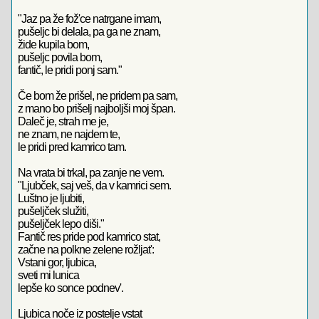
"Jaz pa že fož'ce natrgane imam,
pušeljc bi delala, pa ga ne znam,
žide kupila bom,
pušeljc povila bom,
fantič, le pridi ponj sam."
Če bom že prišel, ne pridem pa sam,
z mano bo prišelj najboljši moj špan.
Daleč je, strah me je,
ne znam, ne najdem te,
le pridi pred kamrico tam.
Na vrata bi trkal, pa zanje ne vem.
"Ljubček, saj veš, da v kamrici sem.
Luštno je ljubiti,
pušeljček služiti,
pušeljček lepo diši."
Fantič res pride pod kamrico stat,
začne na polkne zelene rožljat':
Vstani gor, ljubica,
sveti mi lunica
lepše ko sonce podnev'.
Ljubica noče iz postelje vstat