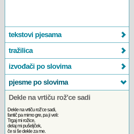
tekstovi pjesama
tražilica
izvođači po slovima
pjesme po slovima
Dekle na vrtiču rož'ce sadi
Dekle na vrtiču rož'ce sadi,
fantič pa mimo gre, pa ji veli:
Trgaj mi rožice,
delaj mi pušeljček,
če si še dekle za me.