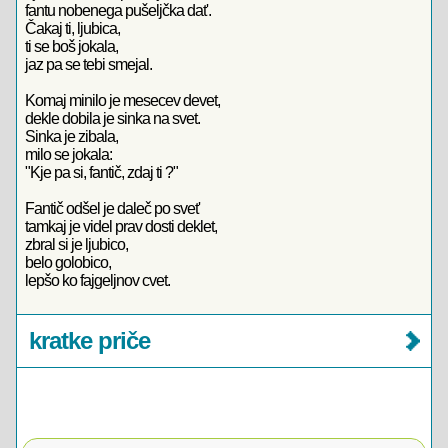
fantu nobenega pušeljčka dat'.
Čakaj ti, ljubica,
ti se boš jokala,
jaz pa se tebi smejal.
Komaj minilo je mesecev devet,
dekle dobila je sinka na svet.
Sinka je zibala,
milo se jokala:
"Kje pa si, fantič, zdaj ti ?"
Fantič odšel je daleč po svet'
tamkaj je videl prav dosti deklet,
zbral si je ljubico,
belo golobico,
lepšo ko fajgeljnov cvet.
kratke priče