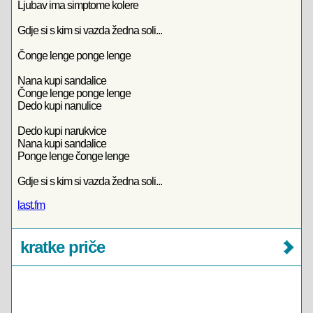
Ljubav ima simptome kolere
Gdje si s kim si vazda žedna soli...
Čonge lenge ponge lenge
Nana kupi sandalice
Čonge lenge ponge lenge
Dedo kupi nanulice
Dedo kupi narukvice
Nana kupi sandalice
Ponge lenge čonge lenge
Gdje si s kim si vazda žedna soli...
last.fm
kratke priče