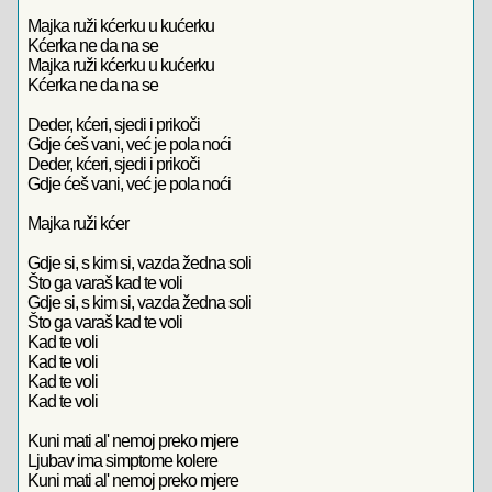
Majka ruži kćerku u kućerku
Kćerka ne da na se
Majka ruži kćerku u kućerku
Kćerka ne da na se
Deder, kćeri, sjedi i prikoči
Gdje ćeš vani, već je pola noći
Deder, kćeri, sjedi i prikoči
Gdje ćeš vani, već je pola noći
Majka ruži kćer
Gdje si, s kim si, vazda žedna soli
Što ga varaš kad te voli
Gdje si, s kim si, vazda žedna soli
Što ga varaš kad te voli
Kad te voli
Kad te voli
Kad te voli
Kad te voli
Kuni mati al' nemoj preko mjere
Ljubav ima simptome kolere
Kuni mati al' nemoj preko mjere