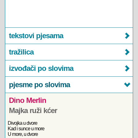
tekstovi pjesama
tražilica
izvođači po slovima
pjesme po slovima
Dino Merlin
Majka ruži kćer
Divojka u dvore
Kad i sunce u more
U more, u dvore