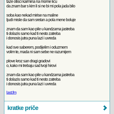
taze otisci karmina na mome licu
da znam bar s kim li si ne bi mi pola jada bilo
soba kao nekad mirise na maline
ljudi misle da sam sretan a pola mene boluje
znam da sam kao pile u kandzama jastreba
ti dolazis samo kad ti nesto zatreba
i donosis jutra puna lazi i uvreda
kad sve saberem, podijelim i oduzmem
volim te, mada ni sam sebe ne razumijem
plove kroz san dragi gradovi
o, kako mi trebaju sad tvoji hirovi
znam da sam kao pile u kandzama jastreba
ti dolazis samo kad ti nesto zatreba
i donosis jutra puna lazi i uvreda
last.fm
kratke priče