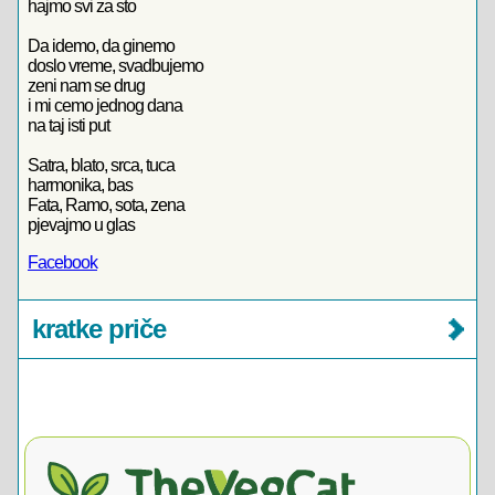
hajmo svi za sto
Da idemo, da ginemo
doslo vreme, svadbujemo
zeni nam se drug
i mi cemo jednog dana
na taj isti put
Satra, blato, srca, tuca
harmonika, bas
Fata, Ramo, sota, zena
pjevajmo u glas
Facebook
kratke priče