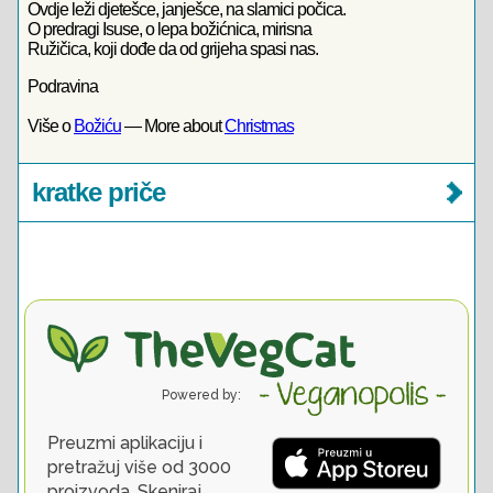
Ovdje leži djetešce, janješce, na slamici počica.
O predragi Isuse, o lepa božićnica, mirisna
Ružičica, koji dođe da od grijeha spasi nas.
Podravina
Više o
Božiću
— More about
Christmas
kratke priče