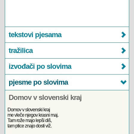
tekstovi pjesama
tražilica
izvođači po slovima
pjesme po slovima
Domov v slovenski kraj
Domov v slovenski kraj
me vleče njegov krasni maj.
Tam rože majo lepši diš,
tam ptice znajo dosti viž.