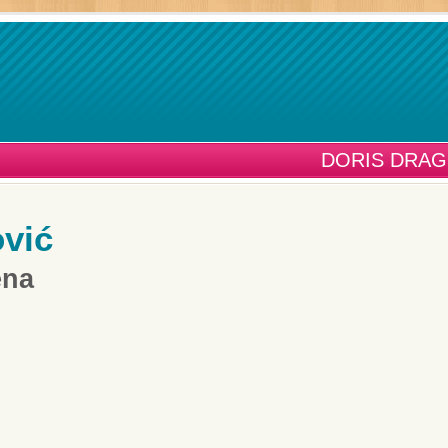
DORIS DRAG
ović
ena