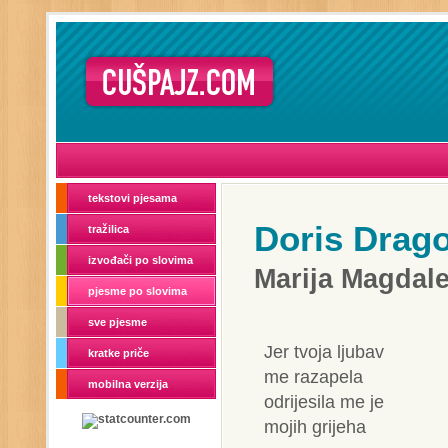
tekstovi pjesama
Doris Drag
tražilica
izvođači po slovima
Marija Magdal
pjesme po slovima
sve pjesme
Jer tvoja ljubav
kratke priče
me razapela
mobilna verzija
odrijesila me je
mojih grijeha