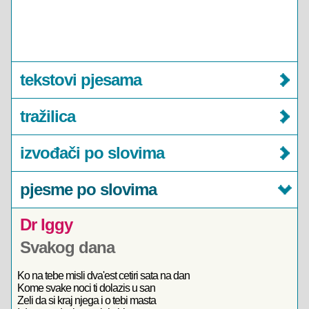
tekstovi pjesama
tražilica
izvođači po slovima
pjesme po slovima
Dr Iggy
Svakog dana
Ko na tebe misli dva'est cetiri sata na dan
Kome svake noci ti dolazis u san
Zeli da si kraj njega i o tebi masta