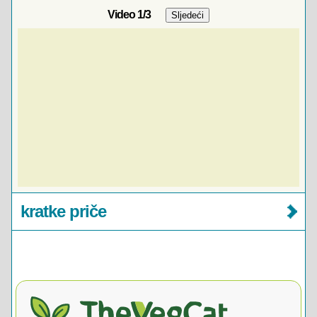
Video
1
/3
kratke priče