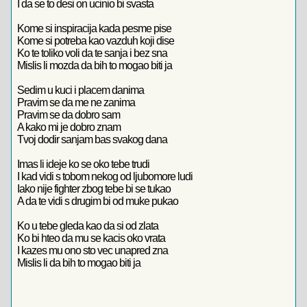
I da se to desi on ucinio bi svasta
Kome si inspiracija kada pesme pise
Kome si potreba kao vazduh koji dise
Ko te toliko voli da te sanja i bez sna
Mislis li mozda da bih to mogao biti ja
Sedim u kuci i placem danima
Pravim se da me ne zanima
Pravim se da dobro sam
A kako mi je dobro znam
Tvoj dodir sanjam bas svakog dana
Imas li ideje ko se oko tebe trudi
I kad vidi s tobom nekog od ljubomore ludi
Iako nije fighter zbog tebe bi se tukao
A da te vidi s drugim bi od muke pukao
Ko u tebe gleda kao da si od zlata
Ko bi hteo da mu se kacis oko vrata
I kazes mu ono sto vec unapred zna
Mislis li da bih to mogao biti ja