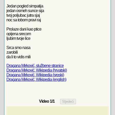
Jedan pogled simpatija
jedan osmeh sunce sija
tvoj poljubac jutra sjaj
noc sa tobom pravi raj
Prolaze dani kao ptice
opijena srecom
ljubim tvoje lice
Srca smo nasa
zarobili
da li to vidis mili
Dragana Mirković, službene stranice
Dragana Mirković, Wikipedia (hrvatski)
Dragana Mirković, Wikipedia (srpski)
Dragana Mirković, Wikipedia (english)
Video
1
/1