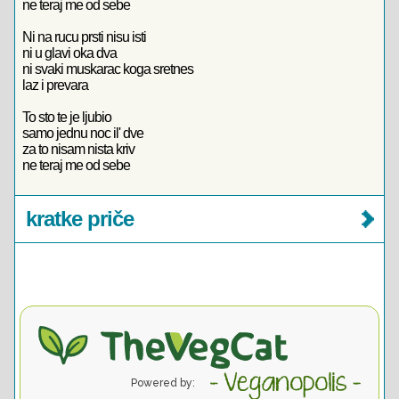
ne teraj me od sebe
Ni na rucu prsti nisu isti
ni u glavi oka dva
ni svaki muskarac koga sretnes
laz i prevara
To sto te je ljubio
samo jednu noc il' dve
za to nisam nista kriv
ne teraj me od sebe
kratke priče